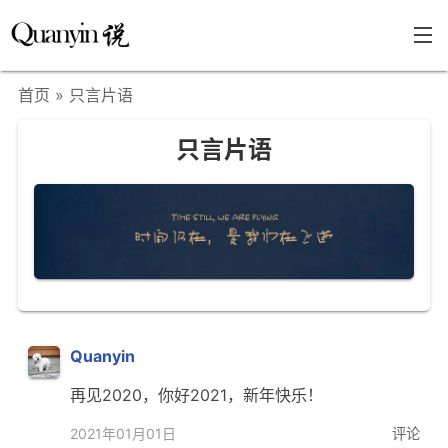
首页
» 只言片语
首页
只言片语
文章分类
瞎说杂谈
学海泛舟
精华荟萃
福利共享
其他页面
Quanyin
再见2020，你好2021，新年快乐！
关于
2021年01月01日
评论
只言片语