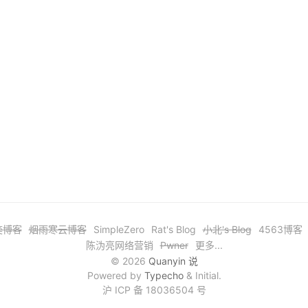
奕博客
烟雨寒云博客
SimpleZero
Rat's Blog
小北's Blog
4563博客
陈沩亮网络营销
Pwner
更多...
© 2026
Quanyin 说
Powered by
Typecho
& Initial.
沪 ICP 备 18036504 号