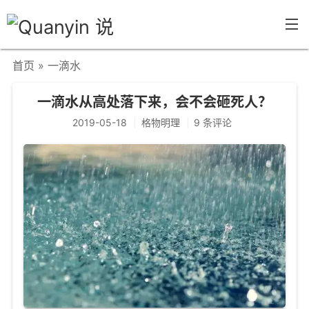
首页
» 一滴水
首页
一滴水从高处落下来，会不会砸死人？
文章分类
2019-05-18
格物明理
9 条评论
瞎说杂谈
学海泛舟
精华荟萃
福利共享
其他页面
关于
只言片语