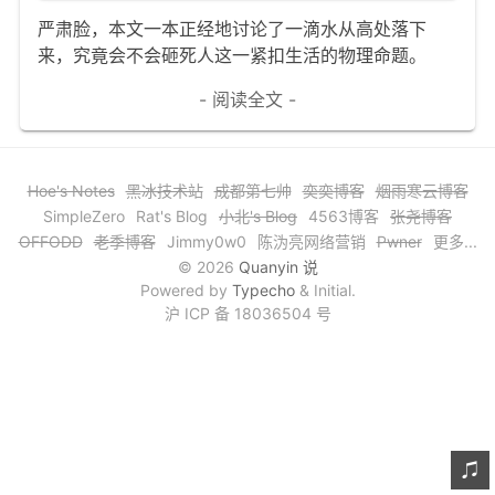
严肃脸，本文一本正经地讨论了一滴水从高处落下
文章归档
来，究竟会不会砸死人这一紧扣生活的物理命题。
谷歌站内搜索
- 阅读全文 -
留言板
友情链接
Hoe's Notes
黑冰技术站
成都第七帅
奕奕博客
烟雨寒云博客
赞赏与支持
SimpleZero
Rat's Blog
小北's Blog
4563博客
张尧博客
OFFODD
老季博客
Jimmy0w0
陈沩亮网络营销
Pwner
更多...
© 2026
Quanyin 说
Powered by
Typecho
& Initial.
沪 ICP 备 18036504 号