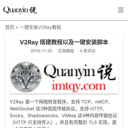
首页
» 一键安装V2Ray教程
首页
V2Ray 搭建教程以及一键安装脚本
文章分类
2018-11-20
实用教程
4 条评论
瞎说杂谈
学海泛舟
精华荟萃
福利共享
其他页面
V2Ray 是一个网络转发程序，支持 TCP、mKCP、
WebSocket 这3种底层传输协议，支持 HTTP、
关于
Socks、Shadowsocks、VMess 这4种内容传输协议
（HTTP 只支持传入），并且有完整的 TLS 实现，是
只言片语