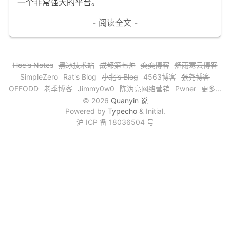
一个非常强大的平台。
文章归档
- 阅读全文 -
谷歌站内搜索
留言板
Hoe's Notes
黑冰技术站
成都第七帅
奕奕博客
烟雨寒云博客
友情链接
SimpleZero
Rat's Blog
小北's Blog
4563博客
张尧博客
OFFODD
老季博客
Jimmy0w0
陈沩亮网络营销
Pwner
更多...
赞赏与支持
© 2026
Quanyin 说
Powered by
Typecho
& Initial.
沪 ICP 备 18036504 号