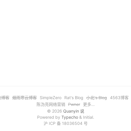
奕博客
烟雨寒云博客
SimpleZero
Rat's Blog
小北's Blog
4563博客
陈沩亮网络营销
Pwner
更多...
© 2026
Quanyin 说
Powered by
Typecho
& Initial.
沪 ICP 备 18036504 号