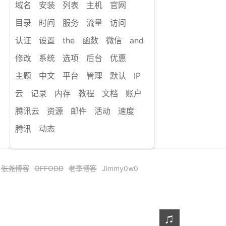
域名
安装
列表
主机
官网
目录
时间
服务
流量
访问
认证
设置
the
函数
微信
and
修改
系统
选项
后台
优惠
主题
中文
平台
管理
默认
IP
云
记录
内存
教程
文档
账户
腾讯云
资源
邮件
活动
速度
腾讯
动态
张尧博客
OFFODD
老季博客
Jimmy0w0