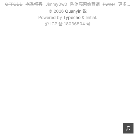
OFFODD
老季博客
Jimmy0w0
陈沩亮网络营销
Pwner
更多...
文章归档
© 2026
Quanyin 说
Powered by
Typecho
& Initial.
谷歌站内搜索
沪 ICP 备 18036504 号
留言板
友情链接
赞赏与支持