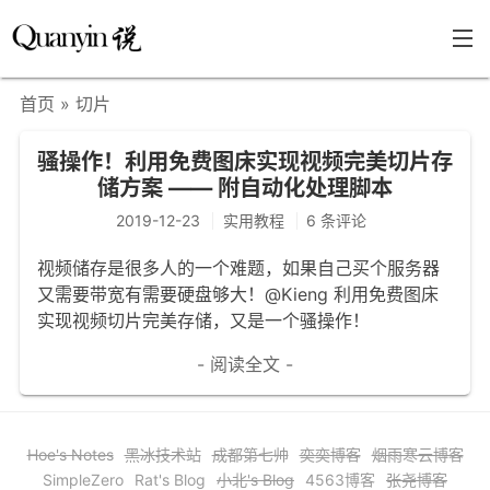
首页
» 切片
首页
骚操作！利用免费图床实现视频完美切片存
文章分类
储方案 —— 附自动化处理脚本
瞎说杂谈
2019-12-23
实用教程
6 条评论
学海泛舟
视频储存是很多人的一个难题，如果自己买个服务器
又需要带宽有需要硬盘够大！@Kieng 利用免费图床
精华荟萃
实现视频切片完美存储，又是一个骚操作！
福利共享
- 阅读全文 -
其他页面
关于
Hoe's Notes
黑冰技术站
成都第七帅
奕奕博客
烟雨寒云博客
只言片语
SimpleZero
Rat's Blog
小北's Blog
4563博客
张尧博客