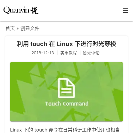
首页
» 创建文件
首页
利用 touch 在 Linux 下进行时光穿梭
文章分类
2018-12-13
实用教程
暂无评论
瞎说杂谈
学海泛舟
精华荟萃
福利共享
其他页面
关于
只言片语
Linux 下的 touch 命令在日常科研工作中使用也相当