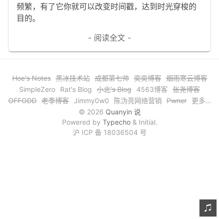
频繁，有了它你就可以改变时间戳，达到时光穿梭的
文章归档
目的。
谷歌站内搜索
- 阅读全文 -
留言板
友情链接
Hoe's Notes
黑冰技术站
成都第七帅
奕奕博客
烟雨寒云博客
SimpleZero
Rat's Blog
小北's Blog
4563博客
张尧博客
赞赏与支持
OFFODD
老季博客
Jimmy0w0
陈沩亮网络营销
Pwner
更多...
© 2026
Quanyin 说
Powered by
Typecho
& Initial.
沪 ICP 备 18036504 号