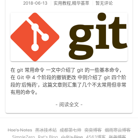
2018-06-13
实用教程,精华荟萃
暂无评论
文章归档
谷歌站内搜索
留言板
友情链接
赞赏与支持
在 git 常用命令 一文中介绍了 git 的一些基本命令，
在 Git 中 4 个阶段的撤销更改 中则介绍了 git 四个阶
段的'后悔药'，这篇文章则汇集了几个不太常用但非常
有用的命令。
- 阅读全文 -
Hoe's Notes
黑冰技术站
成都第七帅
奕奕博客
烟雨寒云博客
SimpleZero
Rat's Blog
小北's Blog
4563博客
张尧博客