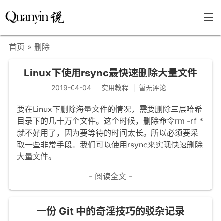
首页
» 删除
首页
Linux下使用rsync最快速删除大量文件
文章分类
2019-04-04
实用教程
暂无评论
瞎说杂谈
要在Linux下删除海量文件的情况，需要删除三层哈希
学海泛舟
目录下的几十万个文件。这个时候，删除命令rm -rf *
就不好用了，因为要等待的时间太长。所以必须要采
精华荟萃
取一些非常手段。我们可以使用rsync来实现快速删除
福利共享
大量文件。
其他页面
- 阅读全文 -
关于
一份 Git 中的奇淫技巧的驳杂记录
只言片语