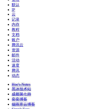
默认
IP
云
记录
内存
教程
文档
账户
腾讯云
资源
邮件
活动
速度
腾讯
动态
Hoe's Notes
黑冰技术站
成都第七帅
奕奕博客
烟雨寒云博客