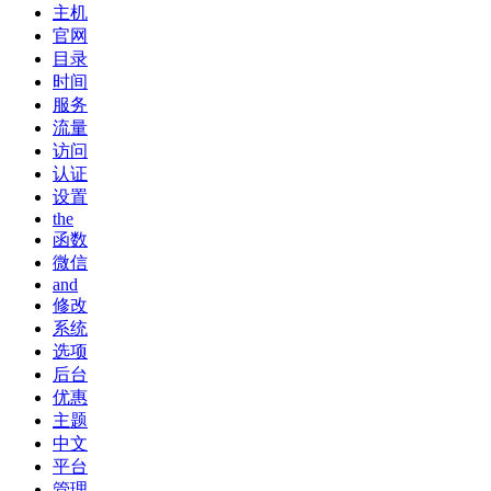
主机
官网
目录
时间
服务
流量
访问
认证
设置
the
函数
微信
and
修改
系统
选项
后台
优惠
主题
中文
平台
管理