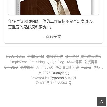
文章归档
谷歌站内搜索
年轻时就必须明确，你的工作目标不完全是高收入，
留言板
更重要的是必须积累资产。
友情链接
- 阅读全文 -
赞赏与支持
Hoe's Notes
黑冰技术站
成都第七帅
奕奕博客
烟雨寒云博客
SimpleZero
Rat's Blog
小北's Blog
4563博客
张尧博客
OFFODD
老季博客
Jimmy0w0
陈沩亮网络营销
Pwner
更多...
© 2026
Quanyin 说
Powered by
Typecho
& Initial.
沪 ICP 备 18036504 号