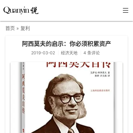
首页
» 复利
首页
阿西莫夫的启示：你必须积累资产
文章分类
2019-03-02
经济天地
4 条评论
瞎说杂谈
学海泛舟
精华荟萃
福利共享
其他页面
关于
只言片语