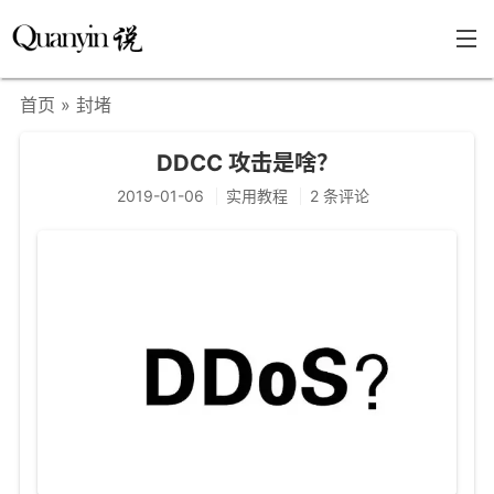
首页
» 封堵
首页
DDCC 攻击是啥？
文章分类
2019-01-06
实用教程
2 条评论
瞎说杂谈
学海泛舟
精华荟萃
福利共享
其他页面
关于
只言片语