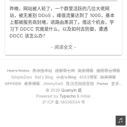
文章归档
昨晚，网站被人轮了，一个群里活跃的几位大佬网
站，被无差别 DDoS ，峰值流量达到了 100G，基本
谷歌站内搜索
上都被服务商封堵，进路由黑洞了。借这个机会，学
习下 DDCC 究竟是什么，以及如何去防御，遭遇
留言板
DDCC 该怎么办？
友情链接
- 阅读全文 -
赞赏与支持
Hoe's Notes
黑冰技术站
成都第七帅
奕奕博客
烟雨寒云博客
SimpleZero
Rat's Blog
小北's Blog
4563博客
张尧博客
OFFODD
老季博客
Jimmy0w0
陈沩亮网络营销
Pwner
更多...
© 2026
Quanyin 说
Powered by
Typecho
& Initial.
沪 ICP 备 18036504 号