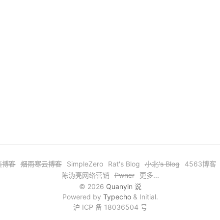
奕博客
烟雨寒云博客
SimpleZero
Rat's Blog
小北's Blog
4563博客
陈沩亮网络营销
Pwner
更多...
© 2026
Quanyin 说
Powered by
Typecho
& Initial.
沪 ICP 备 18036504 号