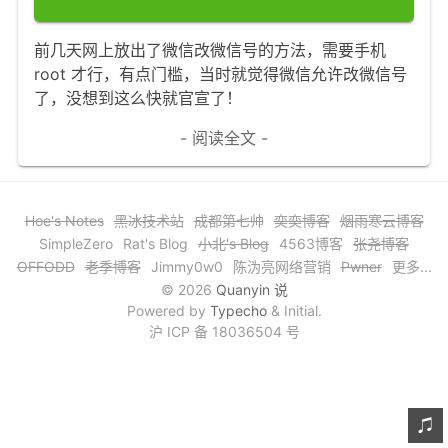
文章归档
前几天网上放出了微信改微信号的方法，需要手机
谷歌站内搜索
root 才行，有点门槛，当时就觉得微信允许改微信号
了，没想到这么快就官宣了！
留言板
- 阅读全文 -
友情链接
赞赏与支持
Hoe's Notes
黑冰技术站
成都第七帅
奕奕博客
烟雨寒云博客
SimpleZero
Rat's Blog
小北's Blog
4563博客
张尧博客
OFFODD
老季博客
Jimmy0w0
陈沩亮网络营销
Pwner
更多...
© 2026
Quanyin 说
Powered by
Typecho
& Initial.
沪 ICP 备 18036504 号