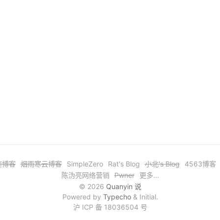
奕博客
烟雨寒云博客
SimpleZero
Rat's Blog
小北's Blog
4563博客
陈沩亮网络营销
Pwner
更多...
© 2026
Quanyin 说
Powered by
Typecho
& Initial.
沪 ICP 备 18036504 号