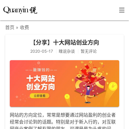
首页
» 收费
首页
【分享】十大网站创业方向
文章分类
2020-05-17
瞎说杂谈
暂无评论
瞎说杂谈
学海泛舟
精华荟萃
福利共享
其他页面
关于
网站的方向定位，常常是想要通过网站盈利的创业者
经常会讨论到的话题。特别是对于新入行的，对互联
只言片语
网商业案例了解有限的朋友，可谓是最为头疼的问