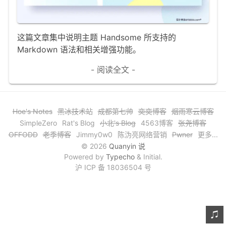
文章归档
谷歌站内搜索
这篇文章集中说明主题 Handsome 所支持的
Markdown 语法和相关增强功能。
留言板
- 阅读全文 -
友情链接
赞赏与支持
Hoe's Notes
黑冰技术站
成都第七帅
奕奕博客
烟雨寒云博客
SimpleZero
Rat's Blog
小北's Blog
4563博客
张尧博客
OFFODD
老季博客
Jimmy0w0
陈沩亮网络营销
Pwner
更多...
© 2026
Quanyin 说
Powered by
Typecho
& Initial.
沪 ICP 备 18036504 号