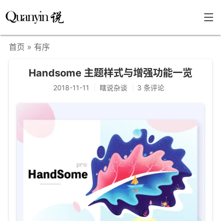
首页
» 有序
首页
Handsome 主题样式与增强功能一览
文章分类
2018-11-11
瞎说杂谈
3 条评论
瞎说杂谈
学海泛舟
精华荟萃
福利共享
其他页面
关于
只言片语