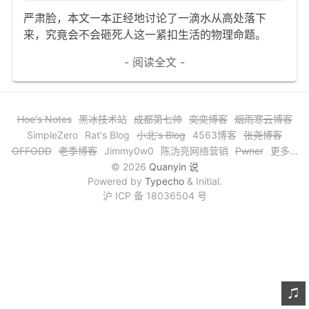
严肃脸，本文一本正经地讨论了一滴水从高处落下
文章归档
来，究竟会不会砸死人这一紧扣生活的物理命题。
谷歌站内搜索
- 阅读全文 -
留言板
友情链接
Hoe's Notes
黑冰技术站
成都第七帅
奕奕博客
烟雨寒云博客
赞赏与支持
SimpleZero
Rat's Blog
小北's Blog
4563博客
张尧博客
OFFODD
老季博客
Jimmy0w0
陈沩亮网络营销
Pwner
更多...
© 2026
Quanyin 说
Powered by
Typecho
& Initial.
沪 ICP 备 18036504 号