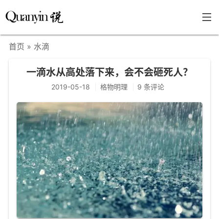
首页
» 水滴
首页
一滴水从高处落下来，会不会砸死人？
文章分类
2019-05-18
格物明理
9 条评论
瞎说杂谈
学海泛舟
精华荟萃
福利共享
其他页面
关于
只言片语