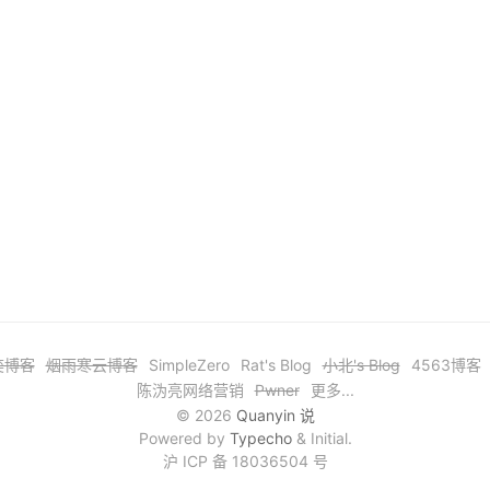
奕博客
烟雨寒云博客
SimpleZero
Rat's Blog
小北's Blog
4563博客
陈沩亮网络营销
Pwner
更多...
© 2026
Quanyin 说
Powered by
Typecho
& Initial.
沪 ICP 备 18036504 号