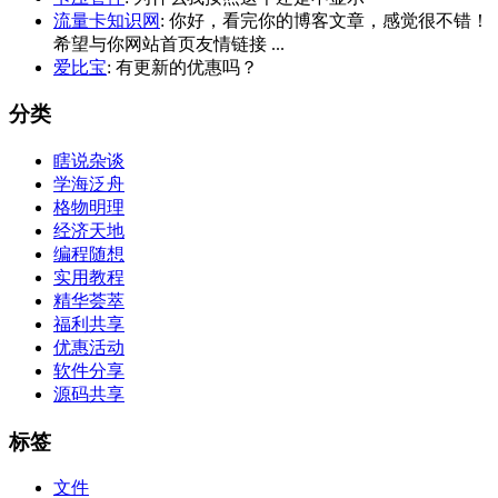
流量卡知识网
: 你好，看完你的博客文章，感觉很不错！
希望与你网站首页友情链接 ...
爱比宝
: 有更新的优惠吗？
分类
瞎说杂谈
学海泛舟
格物明理
经济天地
编程随想
实用教程
精华荟萃
福利共享
优惠活动
软件分享
源码共享
标签
文件