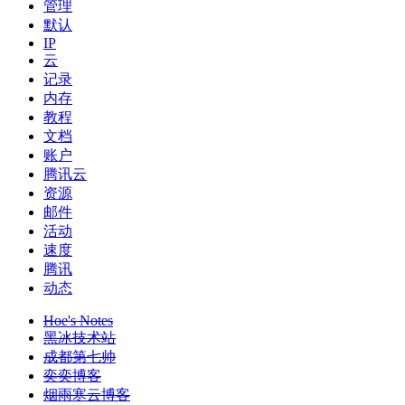
管理
默认
IP
云
记录
内存
教程
文档
账户
腾讯云
资源
邮件
活动
速度
腾讯
动态
Hoe's Notes
黑冰技术站
成都第七帅
奕奕博客
烟雨寒云博客