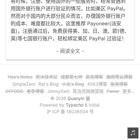
有时候，注册、使用国外的一些服务时，经常会遇到
文章归档
用国外银行账户进行验证的情况，比如美区 PayPal。
然而对于国内的大部分民众而言，办理国外银行账户
谷歌站内搜索
的成本、难度都比较大，这里推荐 Payoneer(派安
盈)，注册通过后，免费获得美、加、日、澳、欧(德、
留言板
英)等七国银行账户，轻松绑定美区 PayPal 过验证！
友情链接
- 阅读全文 -
赞赏与支持
Hoe's Notes
黑冰技术站
成都第七帅
奕奕博客
烟雨寒云博客
SimpleZero
Rat's Blog
小北's Blog
4563博客
张尧博客
OFFODD
老季博客
Jimmy0w0
陈沩亮网络营销
Pwner
更多...
© 2026
Quanyin 说
Powered by
Typecho
& Initial.
沪 ICP 备 18036504 号