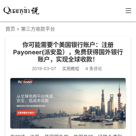
首页
» 第三方收款平台
首页
你可能需要个美国银行账户：注册
文章分类
Payoneer(派安盈），免费获得国外银行
账户，实现全球收款！
瞎说杂谈
2019-03-07
实用教程
4 条评论
学海泛舟
精华荟萃
福利共享
其他页面
关于
只言片语