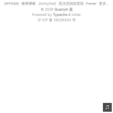
OFFODD
老季博客
Jimmy0w0
陈沩亮网络营销
Pwner
更多...
文章归档
© 2026
Quanyin 说
Powered by
Typecho
& Initial.
谷歌站内搜索
沪 ICP 备 18036504 号
留言板
友情链接
赞赏与支持