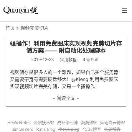
首页
» 视频完美切片
首页
骚操作！利用免费图床实现视频完美切片存
文章分类
储方案 —— 附自动化处理脚本
瞎说杂谈
2019-12-23
实用教程
6 条评论
学海泛舟
视频储存是很多人的一个难题，如果自己买个服务器
又需要带宽有需要硬盘够大！@Kieng 利用免费图床
精华荟萃
实现视频切片完美存储，又是一个骚操作！
福利共享
- 阅读全文 -
其他页面
关于
Hoe's Notes
黑冰技术站
成都第七帅
奕奕博客
烟雨寒云博客
只言片语
SimpleZero
Rat's Blog
小北's Blog
4563博客
张尧博客