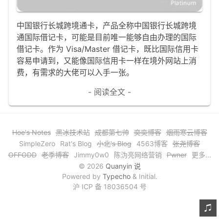
文章归档
中国银行长城跨境通卡，产品全称中国银行长城跨境
谷歌站内搜索
通国际借记卡，可能是目前唯一能够自由办理的国际
借记卡。作为 Visa/Master 借记卡，既比国际信用卡
留言板
容易申请到，又能像国际信用卡一样在境外网站上消
友情链接
费，有需求的大佬可以入手一张。
赞赏与支持
- 阅读全文 -
Hoe's Notes
黑冰技术站
成都第七帅
奕奕博客
烟雨寒云博客
SimpleZero
Rat's Blog
小北's Blog
4563博客
张尧博客
OFFODD
老季博客
Jimmy0w0
陈沩亮网络营销
Pwner
更多...
© 2026
Quanyin 说
Powered by
Typecho
& Initial.
沪 ICP 备 18036504 号