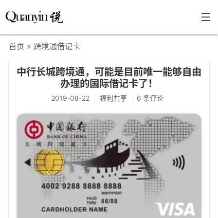
首页
» 跨境通借记卡
首页
中行长城跨境通，可能是目前唯一能够自由
文章分类
办理的国际借记卡了！
瞎说杂谈
2019-08-22
福利共享
6 条评论
学海泛舟
精华荟萃
福利共享
其他页面
关于
只言片语