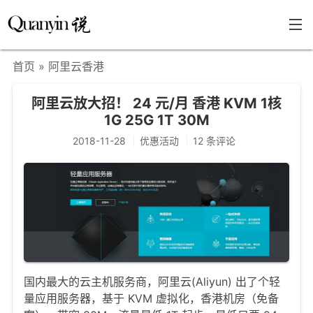
首页
» 阿里云香港
首页
阿里云放大招！ 24 元/月 香港 KVM 1核
文章分类
1G 25G 1T 30M
瞎说杂谈
2018-11-28
优惠活动
12 条评论
学海泛舟
精华荟萃
福利共享
其他页面
关于
国内最大的云主机服务商，阿里云(Aliyun) 出了个轻
量应用服务器，基于 KVM 虚拟化，香港机房（免备
只言片语