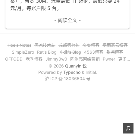
案），带宽 30M、流量最低 1T 起步，最低只要 24
文章归档
元/月，每账户限 5 台。
谷歌站内搜索
- 阅读全文 -
留言板
友情链接
Hoe's Notes
黑冰技术站
成都第七帅
奕奕博客
烟雨寒云博客
SimpleZero
Rat's Blog
小北's Blog
4563博客
张尧博客
赞赏与支持
OFFODD
老季博客
Jimmy0w0
陈沩亮网络营销
Pwner
更多...
© 2026
Quanyin 说
Powered by
Typecho
& Initial.
沪 ICP 备 18036504 号