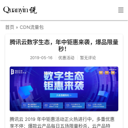
首页
» CDN流量包
首页
腾讯云数字生态，年中钜惠来袭，爆品限量
文章分类
秒！
瞎说杂谈
2019-05-16
优惠活动
暂无评论
学海泛舟
精华荟萃
福利共享
其他页面
关于
腾讯云 2019 年中钜惠活动正火热进行中，多重优惠
只言片语
享不停：爆款云产品每日五场限量秒杀，云产品特