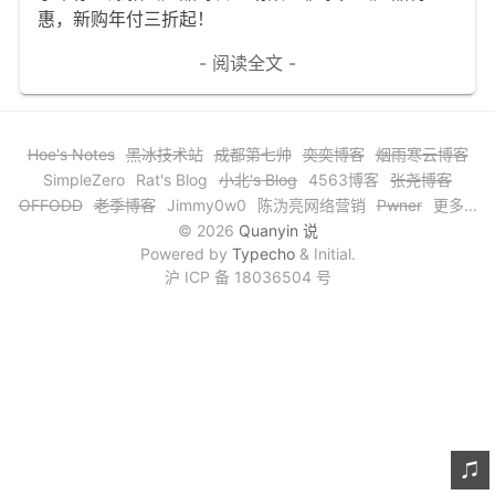
惠，新购年付三折起！
文章归档
- 阅读全文 -
谷歌站内搜索
留言板
Hoe's Notes
黑冰技术站
成都第七帅
奕奕博客
烟雨寒云博客
友情链接
SimpleZero
Rat's Blog
小北's Blog
4563博客
张尧博客
赞赏与支持
OFFODD
老季博客
Jimmy0w0
陈沩亮网络营销
Pwner
更多...
© 2026
Quanyin 说
Powered by
Typecho
& Initial.
沪 ICP 备 18036504 号