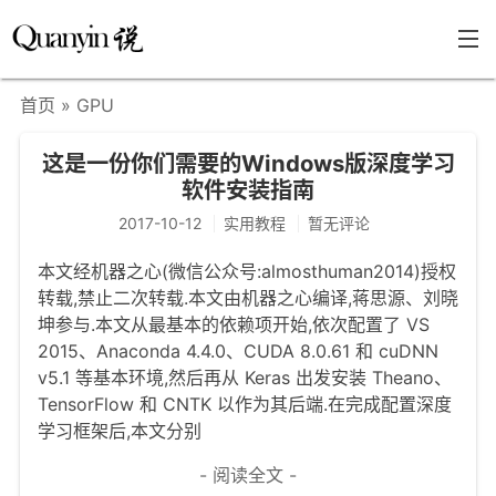
首页
» GPU
首页
这是一份你们需要的Windows版深度学习
文章分类
软件安装指南
瞎说杂谈
2017-10-12
实用教程
暂无评论
学海泛舟
本文经机器之心(微信公众号:almosthuman2014)授权
转载,禁止二次转载.本文由机器之心编译,蒋思源、刘晓
精华荟萃
坤参与.本文从最基本的依赖项开始,依次配置了 VS
福利共享
2015、Anaconda 4.4.0、CUDA 8.0.61 和 cuDNN
v5.1 等基本环境,然后再从 Keras 出发安装 Theano、
其他页面
TensorFlow 和 CNTK 以作为其后端.在完成配置深度
学习框架后,本文分别
关于
- 阅读全文 -
只言片语