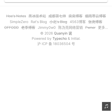
文章归档
Hoe's Notes
黑冰技术站
成都第七帅
奕奕博客
烟雨寒云博客
谷歌站内搜索
SimpleZero
Rat's Blog
小北's Blog
4563博客
张尧博客
留言板
OFFODD
老季博客
Jimmy0w0
陈沩亮网络营销
Pwner
更多...
© 2026
Quanyin 说
友情链接
Powered by
Typecho
& Initial.
沪 ICP 备 18036504 号
赞赏与支持