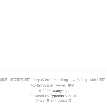
奕博客
烟雨寒云博客
SimpleZero
Rat's Blog
小北's Blog
4563博客
陈沩亮网络营销
Pwner
更多...
© 2026
Quanyin 说
Powered by
Typecho
& Initial.
沪 ICP 备 18036504 号