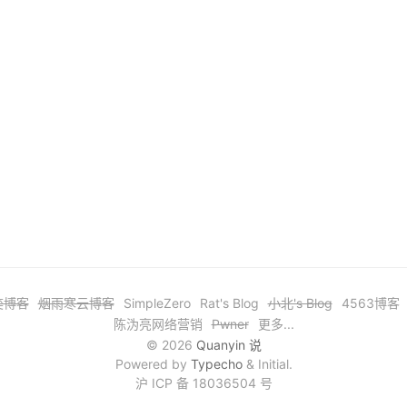
奕博客
烟雨寒云博客
SimpleZero
Rat's Blog
小北's Blog
4563博客
陈沩亮网络营销
Pwner
更多...
© 2026
Quanyin 说
Powered by
Typecho
& Initial.
沪 ICP 备 18036504 号