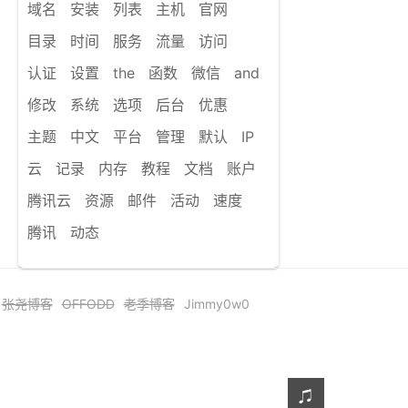
域名
安装
列表
主机
官网
目录
时间
服务
流量
访问
认证
设置
the
函数
微信
and
修改
系统
选项
后台
优惠
主题
中文
平台
管理
默认
IP
云
记录
内存
教程
文档
账户
腾讯云
资源
邮件
活动
速度
腾讯
动态
张尧博客
OFFODD
老季博客
Jimmy0w0