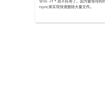
令rm -rf * 就不好用了，因为要
rsync来实现快速删除大量文件。