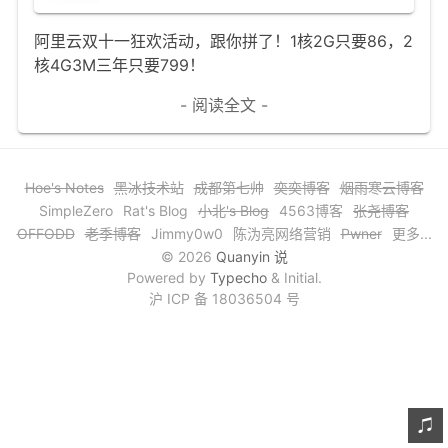
文章归档
阿里云双十一狂欢活动，跟你拼了！1核2G只要86，2
核4G3M三年只要799！
谷歌站内搜索
- 阅读全文 -
留言板
友情链接
赞赏与支持
Hoe's Notes
黑冰技术站
成都第七帅
奕奕博客
烟雨寒云博客
SimpleZero
Rat's Blog
小北's Blog
4563博客
张尧博客
OFFODD
老季博客
Jimmy0w0
陈沩亮网络营销
Pwner
更多...
© 2026
Quanyin 说
Powered by
Typecho
& Initial.
沪 ICP 备 18036504 号