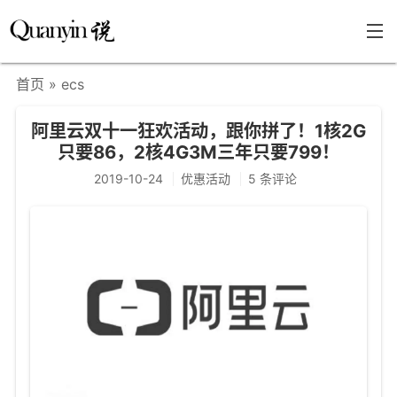
首页
» ecs
首页
阿里云双十一狂欢活动，跟你拼了！1核2G
文章分类
只要86，2核4G3M三年只要799！
瞎说杂谈
2019-10-24
优惠活动
5 条评论
学海泛舟
精华荟萃
福利共享
其他页面
关于
只言片语