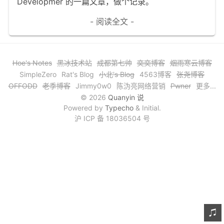
Developmer 的一篇文章，做个记录。
文章归档
- 阅读全文 -
谷歌站内搜索
留言板
Hoe's Notes
黑冰技术站
成都第七帅
奕奕博客
烟雨寒云博客
友情链接
SimpleZero
Rat's Blog
小北's Blog
4563博客
张尧博客
OFFODD
老季博客
Jimmy0w0
陈沩亮网络营销
Pwner
更多...
赞赏与支持
© 2026
Quanyin 说
Powered by
Typecho
& Initial.
沪 ICP 备 18036504 号