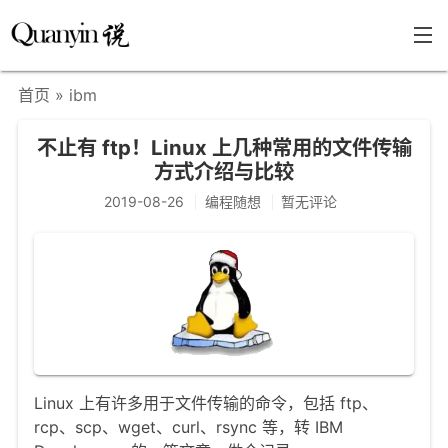
首页
» ibm
首页
不止有 ftp！Linux 上几种常用的文件传输
文章分类
方式介绍与比较
瞎说杂谈
2019-08-26
编程随想
暂无评论
学海泛舟
精华荟萃
福利共享
其他页面
关于
Linux 上有许多用于文件传输的命令，包括 ftp、
rcp、scp、wget、curl、rsync 等，转 IBM
只言片语