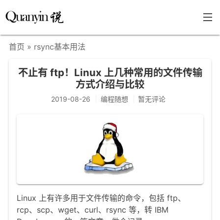
首页
» rsync基本用法
首页
不止有 ftp！Linux 上几种常用的文件传输
文章分类
方式介绍与比较
瞎说杂谈
2019-08-26
编程随想
暂无评论
学海泛舟
精华荟萃
福利共享
其他页面
关于
Linux 上有许多用于文件传输的命令，包括 ftp、
rcp、scp、wget、curl、rsync 等，转 IBM
只言片语