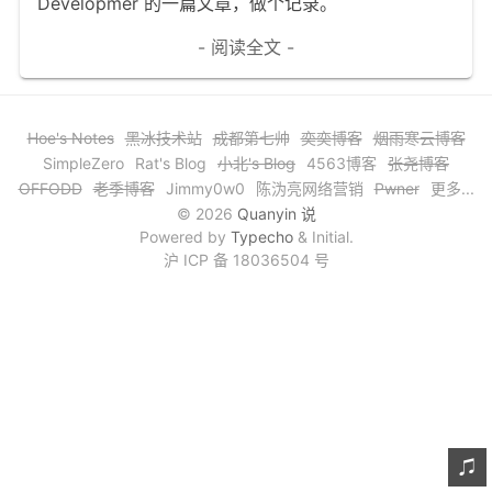
Developmer 的一篇文章，做个记录。
文章归档
- 阅读全文 -
谷歌站内搜索
留言板
Hoe's Notes
黑冰技术站
成都第七帅
奕奕博客
烟雨寒云博客
友情链接
SimpleZero
Rat's Blog
小北's Blog
4563博客
张尧博客
OFFODD
老季博客
Jimmy0w0
陈沩亮网络营销
Pwner
更多...
赞赏与支持
© 2026
Quanyin 说
Powered by
Typecho
& Initial.
沪 ICP 备 18036504 号