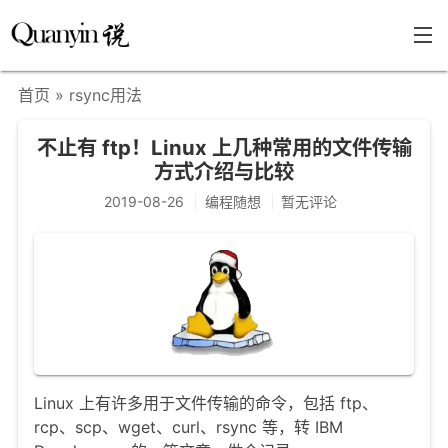
首页
» rsync用法
首页
不止有 ftp！Linux 上几种常用的文件传输
文章分类
方式介绍与比较
瞎说杂谈
2019-08-26
编程随想
暂无评论
学海泛舟
精华荟萃
福利共享
其他页面
关于
Linux 上有许多用于文件传输的命令，包括 ftp、
rcp、scp、wget、curl、rsync 等，转 IBM
只言片语