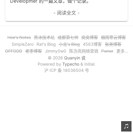
Developmer 的一篇文章，做个记录。
文章归档
- 阅读全文 -
谷歌站内搜索
留言板
Hoe's Notes
黑冰技术站
成都第七帅
奕奕博客
烟雨寒云博客
友情链接
SimpleZero
Rat's Blog
小北's Blog
4563博客
张尧博客
OFFODD
老季博客
Jimmy0w0
陈沩亮网络营销
Pwner
更多...
赞赏与支持
© 2026
Quanyin 说
Powered by
Typecho
& Initial.
沪 ICP 备 18036504 号