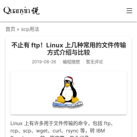
首页
» scp用法
首页
不止有 ftp！Linux 上几种常用的文件传输
文章分类
方式介绍与比较
瞎说杂谈
2019-08-26
编程随想
暂无评论
学海泛舟
精华荟萃
福利共享
其他页面
关于
Linux 上有许多用于文件传输的命令，包括 ftp、
rcp、scp、wget、curl、rsync 等，转 IBM
只言片语