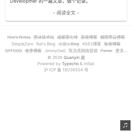
Developmer 的一篇文章，做个记录。
文章归档
- 阅读全文 -
谷歌站内搜索
留言板
Hoe's Notes
黑冰技术站
成都第七帅
奕奕博客
烟雨寒云博客
友情链接
SimpleZero
Rat's Blog
小北's Blog
4563博客
张尧博客
OFFODD
老季博客
Jimmy0w0
陈沩亮网络营销
Pwner
更多...
赞赏与支持
© 2026
Quanyin 说
Powered by
Typecho
& Initial.
沪 ICP 备 18036504 号