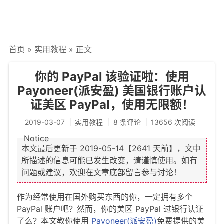
文章归档
谷歌站内搜索
首页
»
实用教程
» 正文
留言板
友情链接
你的 PayPal 该验证啦：使用
Payoneer(派安盈) 美国银行账户认
赞赏与支持
证美区 PayPal，使用无限额！
2019-03-07
实用教程
8 条评论
13656 次阅读
本文最后更新于
2019-05-14
【2641 天前】，文中
所描述的信息可能已发生改变，请谨慎使用。如有
问题或建议，欢迎在文章底部留言参与讨论！
作为经常使用在国外购买东西的你，一定拥有多个
PayPal 账户吧？然而，你的美区 PayPal 过银行认证
了么？本文教你使用
Payoneer(派安盈)
免费提供的美