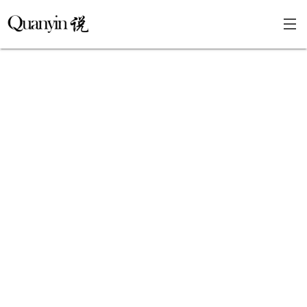
首页
文章分类
瞎说杂谈
学海泛舟
精华荟萃
福利共享
其他页面
关于
只言片语