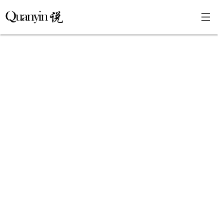
首页
文章分类
瞎说杂谈
学海泛舟
精华荟萃
福利共享
其他页面
关于
只言片语