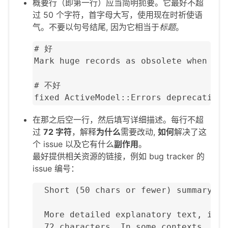
概要行（即第一行）应当简明扼要。它最好不超
过 50 个字符，首字母大写，使用现在时祈使语
气。不要以句号结尾, 因为它相当于
标题
。
# 好

Mark huge records as obsolete when cle
# 不好

fixed ActiveModel::Errors deprecation 
在那之后空一行，然后填写详细描述。每行不超
过
72 字符
，解释
为什么
需要改动,
如何
解决了这
个 issue 以及它有什么
副作用
。
最好提供相关资源的链接，例如 bug tracker 的
issue 编号：
  Short (50 chars or fewer) summary of
  More detailed explanatory text, if n
  72 characters. In some contexts, the