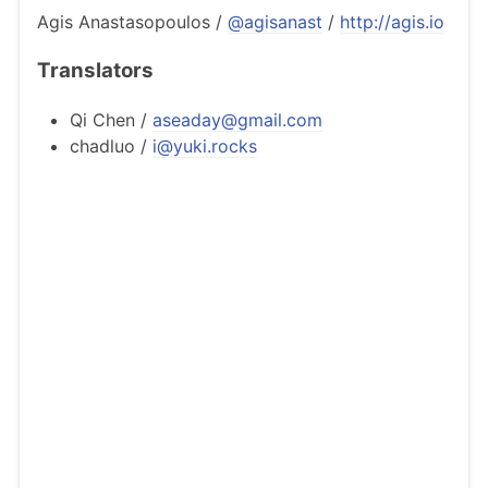
Agis Anastasopoulos /
@agisanast
/
http://agis.io
Translators
Qi Chen /
aseaday@gmail.com
chadluo /
i@yuki.rocks