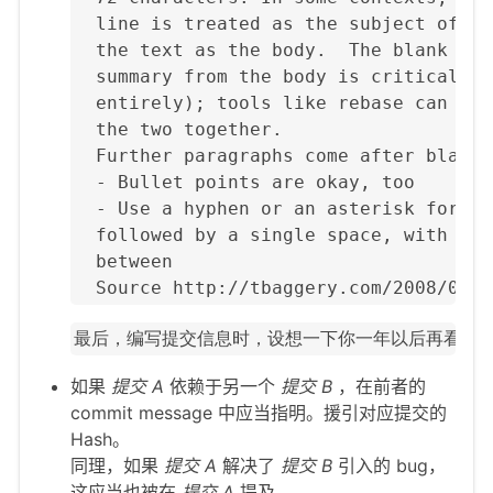
  line is treated as the subject of an
  the text as the body.  The blank lin
  summary from the body is critical (u
  entirely); tools like rebase can get
  the two together.

  Further paragraphs come after blank 
  - Bullet points are okay, too

  - Use a hyphen or an asterisk for th
  followed by a single space, with bla
  between

  Source http://tbaggery.com/2008/04/1
如果
提交 A
依赖于另一个
提交 B
，在前者的
commit message 中应当指明。援引对应提交的
Hash。
同理，如果
提交 A
解决了
提交 B
引入的 bug，
这应当也被在
提交 A
提及。