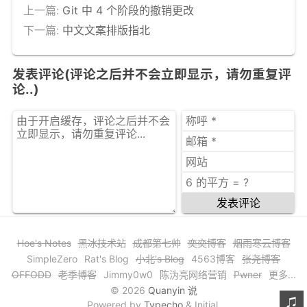
上一篇:
Git 中 4 个阶段的撤销更改
下一篇:
中文文案排版指北
发表评论(评论之后并不会立即显示，请勿重复评
论..)
发表评论
Hoe's Notes
黑冰技术站
成都第七帅
奕奕博客
烟雨寒云博客
SimpleZero
Rat's Blog
小北's Blog
4563博客
张尧博客
OFFODD
老季博客
Jimmy0w0
陈沩亮网络营销
Pwner
更多...
© 2026
Quanyin 说
Powered by
Typecho
& Initial.