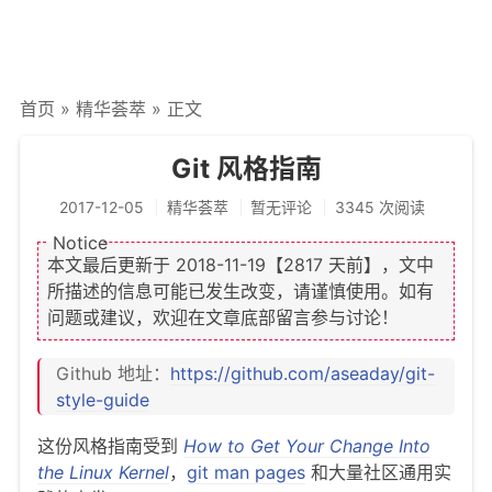
文章归档
谷歌站内搜索
首页
»
精华荟萃
» 正文
留言板
友情链接
Git 风格指南
赞赏与支持
2017-12-05
精华荟萃
暂无评论
3345 次阅读
本文最后更新于
2018-11-19
【2817 天前】，文中
所描述的信息可能已发生改变，请谨慎使用。如有
问题或建议，欢迎在文章底部留言参与讨论！
Github 地址：
https://github.com/aseaday/git-
style-guide
这份风格指南受到
How to Get Your Change Into
the Linux Kernel
，
git man pages
和大量社区通用实