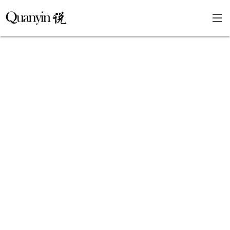
首页
文章分类
瞎说杂谈
学海泛舟
精华荟萃
福利共享
其他页面
关于
只言片语