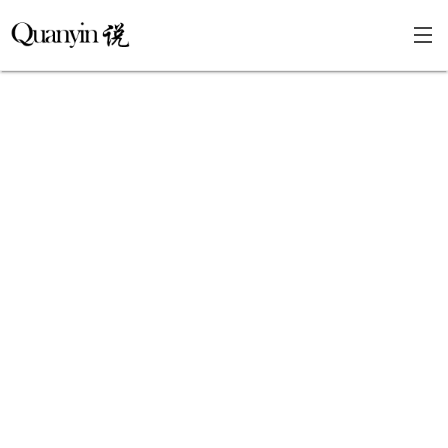
首页
文章分类
瞎说杂谈
学海泛舟
精华荟萃
福利共享
其他页面
关于
只言片语