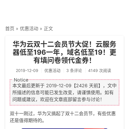
文章归档
谷歌站内搜索
首页
»
优惠活动
» 正文
留言板
友情链接
华为云双十二会员节大促！云服务
器低至196一年，域名低至19！更
赞赏与支持
有填问卷领代金券！
2019-12-09
优惠活动
3 条评论
4149 次阅读
本文最后更新于
2019-12-09
【2426 天前】，文中
所描述的信息可能已发生改变，请谨慎使用。如有
问题或建议，欢迎在文章底部留言参与讨论！
双十一刚过，华为又搞起了双十二会员节，有些优惠
还是值得期待的。