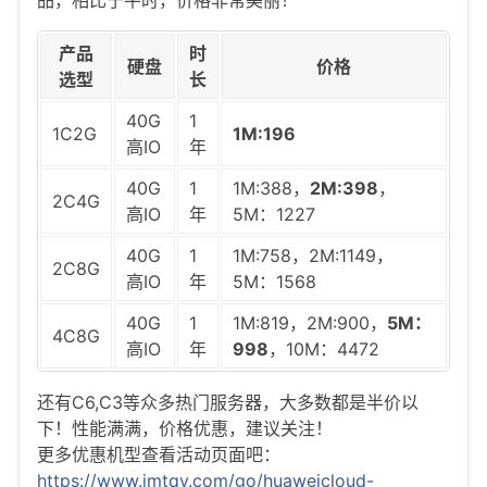
产品
时
硬盘
价格
选型
长
40G
1
1C2G
1M:196
高IO
年
40G
1
1M:388，
2M:398
，
2C4G
高IO
年
5M：1227
40G
1
1M:758，2M:1149，
2C8G
高IO
年
5M：1568
40G
1
1M:819，2M:900，
5M：
4C8G
高IO
年
998
，10M：4472
还有C6,C3等众多热门服务器，大多数都是半价以
下！性能满满，价格优惠，建议关注！
更多优惠机型查看活动页面吧：
https://www.imtqy.com/go/huaweicloud-