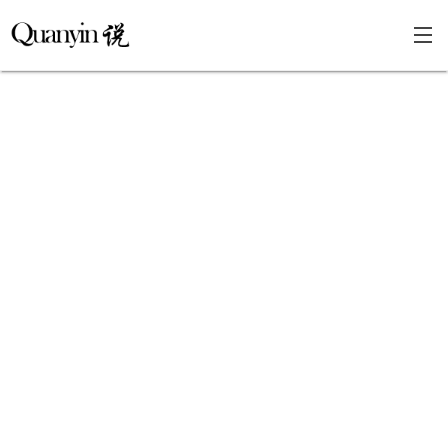
首页
文章分类
瞎说杂谈
学海泛舟
精华荟萃
福利共享
其他页面
关于
只言片语