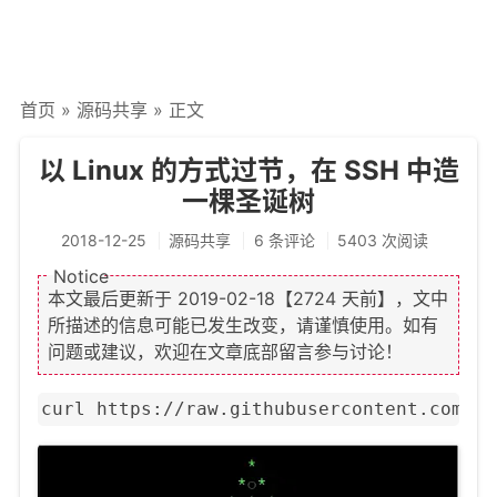
文章归档
谷歌站内搜索
首页
»
源码共享
» 正文
留言板
友情链接
以 Linux 的方式过节，在 SSH 中造
一棵圣诞树
赞赏与支持
2018-12-25
源码共享
6 条评论
5403 次阅读
本文最后更新于
2019-02-18
【2724 天前】，文中
所描述的信息可能已发生改变，请谨慎使用。如有
问题或建议，欢迎在文章底部留言参与讨论！
curl https://raw.githubusercontent.com/se