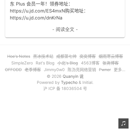
东 Plus 会员一年！领券地址：
文章归档
https://u.jd.com/ES4mxN购买地址：
https://u.jd.com/dnKrNa
谷歌站内搜索
- 阅读全文 -
留言板
友情链接
赞赏与支持
Hoe's Notes
黑冰技术站
成都第七帅
奕奕博客
烟雨寒云博客
SimpleZero
Rat's Blog
小北's Blog
4563博客
张尧博客
OFFODD
老季博客
Jimmy0w0
陈沩亮网络营销
Pwner
更多...
© 2026
Quanyin 说
Powered by
Typecho
& Initial.
沪 ICP 备 18036504 号