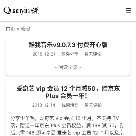
首页
» 会员
首页
酷我音乐v9.0.7.3 付费开心版
文章分类
2018-12-21
软件分享
暂无评论
瞎说杂谈
- 阅读全文 -
学海泛舟
精华荟萃
爱奇艺 vip 会员 12 个月减50，赠京东
Plus 会员一年！
福利共享
2018-12-14
优惠活动
暂无评论
其他页面
分享个羊毛，爱奇艺 vip 会员 12 个月，不支持 TV
关于
端，赠送一年京东 Plus 会员权益，满 198 减 50，券
只言片语
后只需 148 即可享受 爱奇艺 vip 会员 12 个月以及京