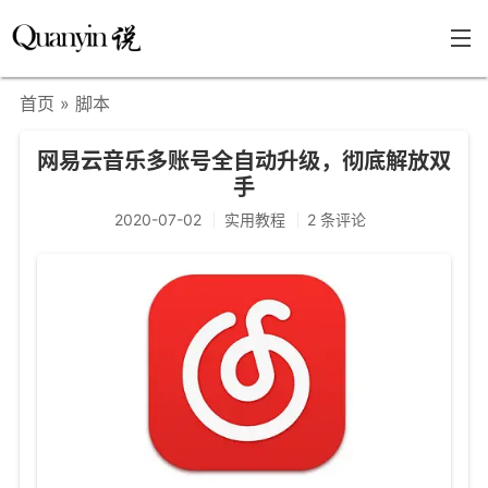
首页
» 脚本
首页
网易云音乐多账号全自动升级，彻底解放双
文章分类
手
瞎说杂谈
2020-07-02
实用教程
2 条评论
学海泛舟
精华荟萃
福利共享
其他页面
关于
只言片语