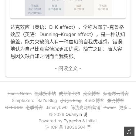
文章归档
谷歌站内搜索
达克效应（英语：D-K effect），全称为邓宁-克鲁格
留言板
效应（英语：Dunning–Kruger effect），是一种认知
偏差，能力欠缺的人有一种虚幻的自我优越感，错误
友情链接
地认为自己比真实情况更加优秀。简言之即：庸人容
易因欠缺自知之明而自我膨胀。
赞赏与支持
- 阅读全文 -
Hoe's Notes
黑冰技术站
成都第七帅
奕奕博客
烟雨寒云博客
SimpleZero
Rat's Blog
小北's Blog
4563博客
张尧博客
OFFODD
老季博客
Jimmy0w0
陈沩亮网络营销
Pwner
更多...
© 2026
Quanyin 说
Powered by
Typecho
& Initial.
沪 ICP 备 18036504 号