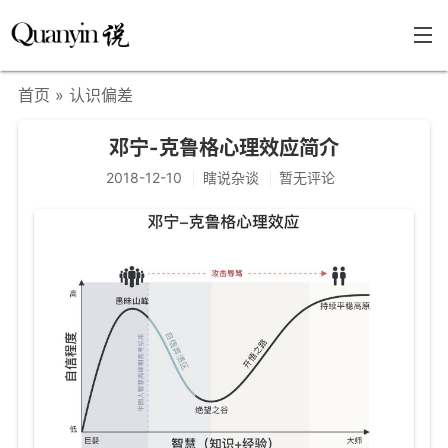
首页
» 认识偏差
首页
邓宁-克鲁格心理效应简介
文章分类
2018-12-10
瞎说杂谈
暂无评论
瞎说杂谈
学海泛舟
精华荟萃
福利共享
其他页面
关于
只言片语