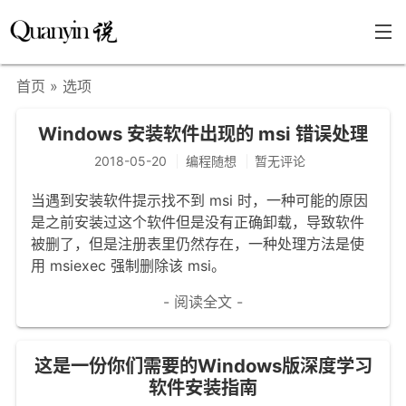
首页
» 选项
首页
Windows 安装软件出现的 msi 错误处理
文章分类
2018-05-20
编程随想
暂无评论
瞎说杂谈
当遇到安装软件提示找不到 msi 时，一种可能的原因
学海泛舟
是之前安装过这个软件但是没有正确卸载，导致软件
被删了，但是注册表里仍然存在，一种处理方法是使
精华荟萃
用 msiexec 强制删除该 msi。
福利共享
- 阅读全文 -
其他页面
关于
这是一份你们需要的Windows版深度学习
软件安装指南
只言片语