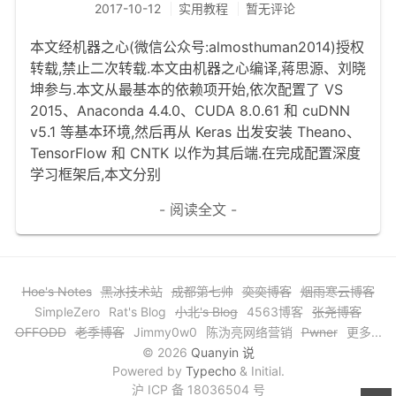
2017-10-12
实用教程
暂无评论
文章归档
本文经机器之心(微信公众号:almosthuman2014)授权
谷歌站内搜索
转载,禁止二次转载.本文由机器之心编译,蒋思源、刘晓
坤参与.本文从最基本的依赖项开始,依次配置了 VS
留言板
2015、Anaconda 4.4.0、CUDA 8.0.61 和 cuDNN
友情链接
v5.1 等基本环境,然后再从 Keras 出发安装 Theano、
TensorFlow 和 CNTK 以作为其后端.在完成配置深度
赞赏与支持
学习框架后,本文分别
- 阅读全文 -
Hoe's Notes
黑冰技术站
成都第七帅
奕奕博客
烟雨寒云博客
SimpleZero
Rat's Blog
小北's Blog
4563博客
张尧博客
OFFODD
老季博客
Jimmy0w0
陈沩亮网络营销
Pwner
更多...
© 2026
Quanyin 说
Powered by
Typecho
& Initial.
沪 ICP 备 18036504 号