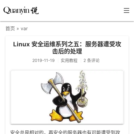
首页
» var
首页
Linux 安全运维系列之五：服务器遭受攻
文章分类
击后的处理
瞎说杂谈
2019-11-19
实用教程
2 条评论
学海泛舟
精华荟萃
福利共享
其他页面
关于
只言片语
安全总是相对的，再安全的服务器也有可能遭受到攻