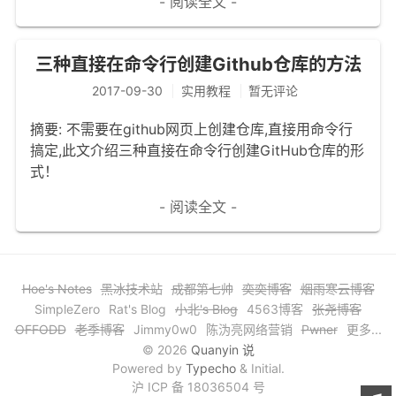
- 阅读全文 -
三种直接在命令行创建Github仓库的方法
2017-09-30
实用教程
暂无评论
摘要: 不需要在github网页上创建仓库,直接用命令行
搞定,此文介绍三种直接在命令行创建GitHub仓库的形
式！
- 阅读全文 -
Hoe's Notes
黑冰技术站
成都第七帅
奕奕博客
烟雨寒云博客
SimpleZero
Rat's Blog
小北's Blog
4563博客
张尧博客
OFFODD
老季博客
Jimmy0w0
陈沩亮网络营销
Pwner
更多...
© 2026
Quanyin 说
Powered by
Typecho
& Initial.
沪 ICP 备 18036504 号