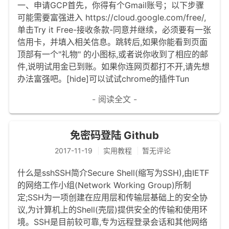
一、申请GCP首先，你得有个Gmail账号；以下步骤
文章归档
可能需要富强进入 https://cloud.google.com/free/,
单击Try it Free-接收条款-同意并继续，必须要有一张
谷歌站内搜索
信用卡，并填入相关信息。跳转后,如果你能看到页面
顶部有一个"礼物" 的小图标,或者说你收到了相应的邮
留言板
件,说明试用金已到账。如果你连网页都打不开,请先想
友情链接
办法富强吧。[hide]可以试试chrome的插件Tun
赞赏与支持
- 阅读全文 -
免密码登陆 Github
2017-11-19
实用教程
暂无评论
什么是sshSSH简介Secure Shell(缩写为SSH),由IETF
的网络工作小组(Network Working Group)所制
定;SSH为一项创建在应用层和传输层基础上的安全协
议,为计算机上的Shell(壳层)提供安全的传输和使用环
境。SSH是目前较可靠,专为远程登录会话和其他网络