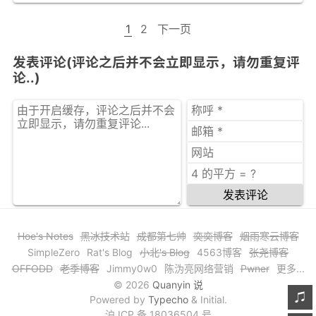
1
2
下一页
发表评论(评论之后并不会立即显示，请勿重复评
论..)
发表评论
Hoe's Notes
黑冰技术站
成都第七帅
奕奕博客
烟雨寒云博客
SimpleZero
Rat's Blog
小北's Blog
4563博客
张尧博客
OFFODD
老季博客
Jimmy0w0
陈沩亮网络营销
Pwner
更多...
© 2026
Quanyin 说
Powered by
Typecho
& Initial.
沪 ICP 备 18036504 号