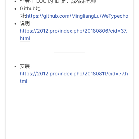
作者在 LOC 的 ID 是：成都第七帅
Github地
址:
https://github.com/MingliangLu/WeTypecho
说明：
https://2012.pro/index.php/20180806/cid=37.
html
安装：
https://2012.pro/index.php/20180811/cid=77.h
tml