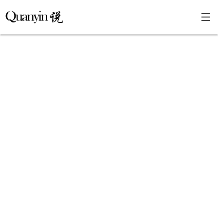
首页
文章分类
瞎说杂谈
学海泛舟
精华荟萃
福利共享
其他页面
关于
只言片语