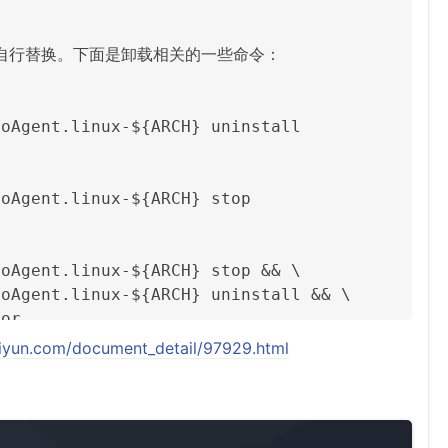
自行替换。下面是卸载相关的一些命令：

oAgent.linux-${ARCH} uninstall

oAgent.linux-${ARCH} stop

oAgent.linux-${ARCH} stop && \

oAgent.linux-${ARCH} uninstall && \

tor
aliyun.com/document_detail/97929.html