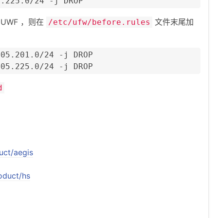
5.225.0/24 -j DROP
 UWF ，则在
文件末尾加
/etc/ufw/before.rules
05.201.0/24 -j DROP

205.225.0/24 -j DROP
d
uct/aegis
oduct/hs