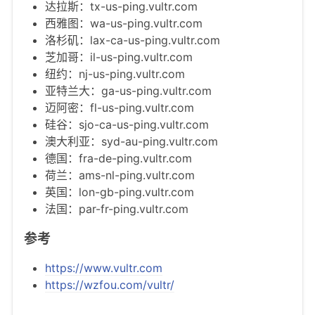
达拉斯：tx-us-ping.vultr.com
西雅图：wa-us-ping.vultr.com
洛杉矶：lax-ca-us-ping.vultr.com
芝加哥：il-us-ping.vultr.com
纽约：nj-us-ping.vultr.com
亚特兰大：ga-us-ping.vultr.com
迈阿密：fl-us-ping.vultr.com
硅谷：sjo-ca-us-ping.vultr.com
澳大利亚：syd-au-ping.vultr.com
德国：fra-de-ping.vultr.com
荷兰：ams-nl-ping.vultr.com
英国：lon-gb-ping.vultr.com
法国：par-fr-ping.vultr.com
参考
https://www.vultr.com
https://wzfou.com/vultr/