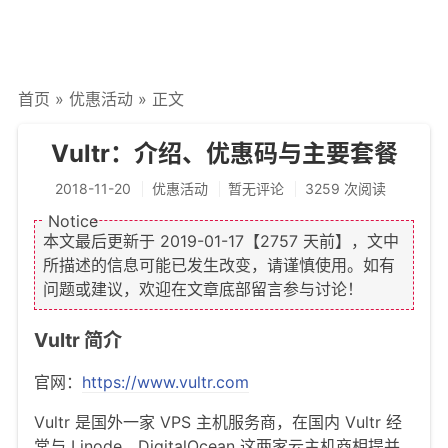
文章归档
谷歌站内搜索
首页
»
优惠活动
» 正文
留言板
友情链接
Vultr：介绍、优惠码与主要套餐
赞赏与支持
2018-11-20
优惠活动
暂无评论
3259 次阅读
本文最后更新于
2019-01-17
【2757 天前】，文中
所描述的信息可能已发生改变，请谨慎使用。如有
问题或建议，欢迎在文章底部留言参与讨论！
Vultr 简介
官网：
https://www.vultr.com
Vultr 是国外一家 VPS 主机服务商，在国内 Vultr 经
常与 Linode、DigitalOcean 这两家云主机商相提并