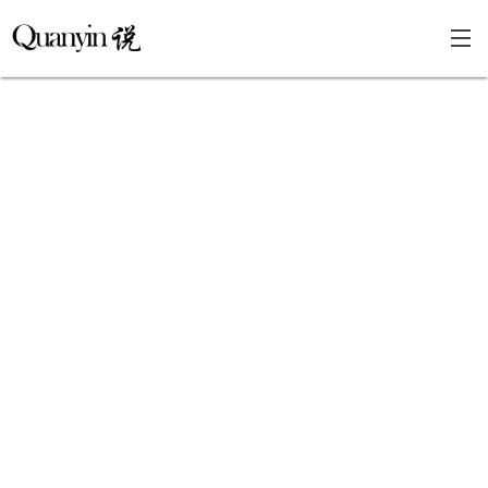
首页
文章分类
瞎说杂谈
学海泛舟
精华荟萃
福利共享
其他页面
关于
只言片语