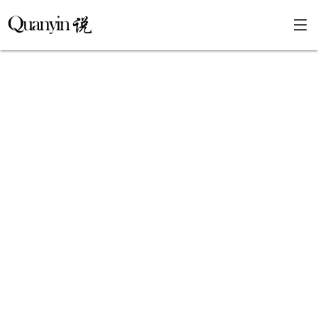
首页
文章分类
瞎说杂谈
学海泛舟
精华荟萃
福利共享
其他页面
关于
只言片语