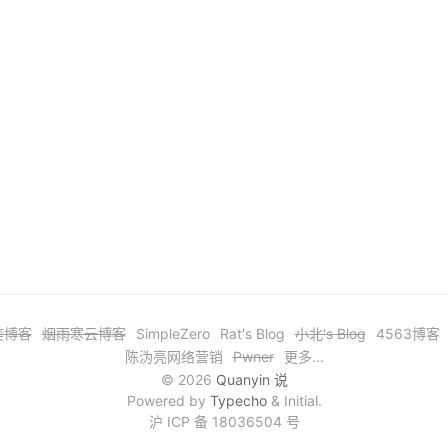
奕博客
烟雨寒云博客
SimpleZero
Rat's Blog
小北's Blog
4563博客
陈沩亮网络营销
Pwner
更多...
© 2026
Quanyin 说
Powered by
Typecho
& Initial.
沪 ICP 备 18036504 号