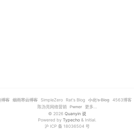
奕博客
烟雨寒云博客
SimpleZero
Rat's Blog
小北's Blog
4563博客
陈沩亮网络营销
Pwner
更多...
© 2026
Quanyin 说
Powered by
Typecho
& Initial.
沪 ICP 备 18036504 号