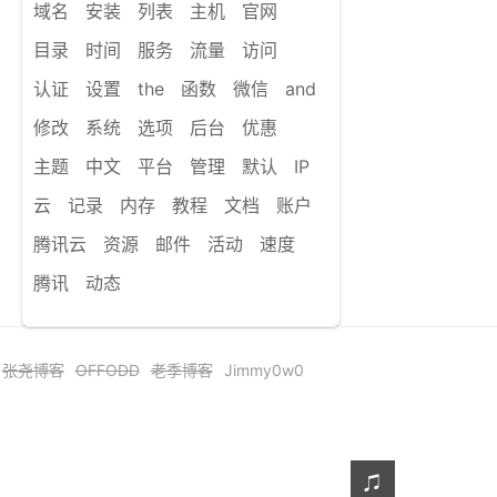
域名
安装
列表
主机
官网
目录
时间
服务
流量
访问
认证
设置
the
函数
微信
and
修改
系统
选项
后台
优惠
主题
中文
平台
管理
默认
IP
云
记录
内存
教程
文档
账户
腾讯云
资源
邮件
活动
速度
腾讯
动态
张尧博客
OFFODD
老季博客
Jimmy0w0