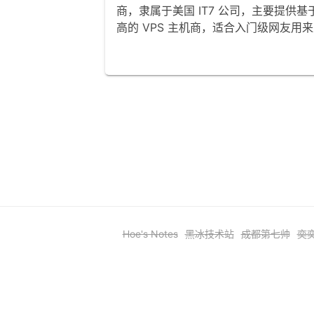
商，隶属于美国 IT7 公司，主要提供基于 K
高的 VPS 主机商，适合入门级网友用来建
Hoe's Notes
黑冰技术站
成都第七帅
奕